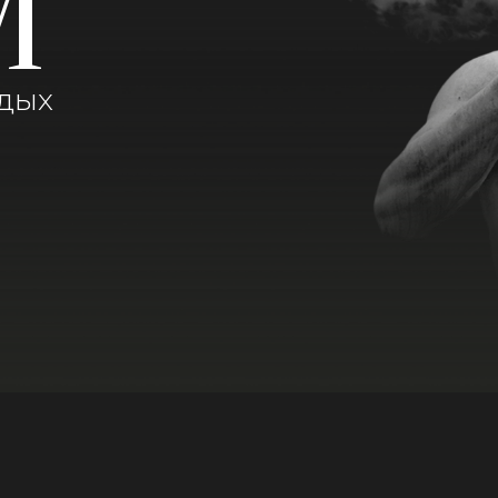
М
тдых